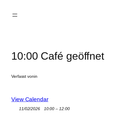
Zum
Inhalt
springen
10:00 Café geöffnet
Verfasst von
in
View Calendar
11/02/2026
10:00 – 12:00