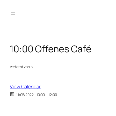
Zum
Inhalt
springen
10:00 Offenes Café
Verfasst von
in
View Calendar
11/05/2022
10:00 – 12:00