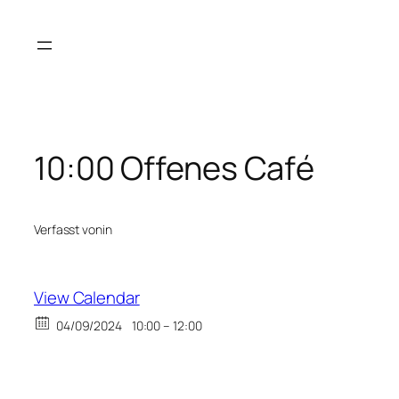
Zum
Inhalt
springen
10:00 Offenes Café
Verfasst von
in
View Calendar
04/09/2024
10:00 – 12:00