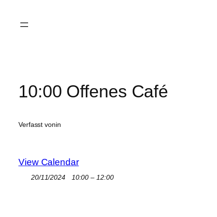
Zum
Inhalt
springen
10:00 Offenes Café
Verfasst von
in
View Calendar
20/11/2024
10:00 – 12:00