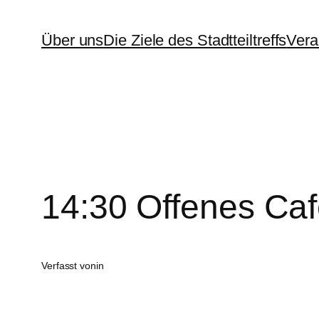
Zum
Über uns
Die Ziele des Stadtteiltreffs
Vera
Inhalt
springen
14:30 Offenes Ca
Verfasst von
in