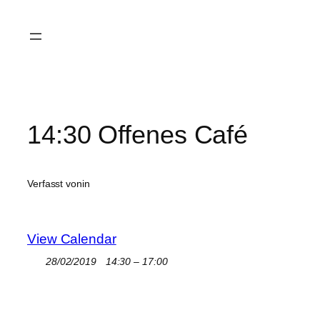
Zum
Inhalt
springen
14:30 Offenes Café
Verfasst von
in
View Calendar
28/02/2019
14:30 – 17:00