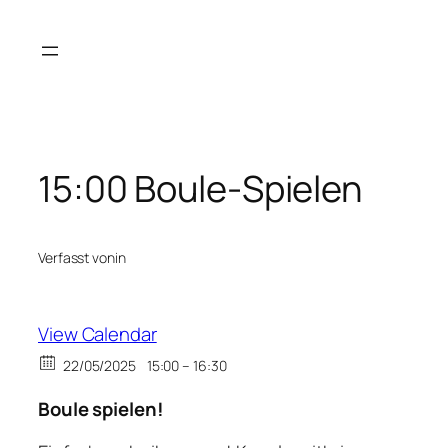
Zum
Inhalt
springen
15:00 Boule-Spielen
Verfasst von
in
View Calendar
22/05/2025
15:00 – 16:30
Boule spielen!