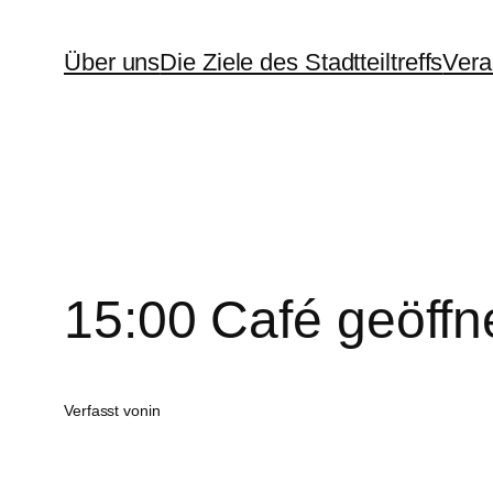
Zum
Über uns
Die Ziele des Stadtteiltreffs
Vera
Inhalt
springen
15:00 Café geöffn
Verfasst von
in