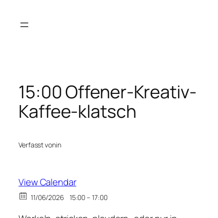
Zum
Inhalt
springen
15:00 Offener-Kreativ-
Kaffee-klatsch
Verfasst von
in
View Calendar
11/06/2026
15:00 – 17:00