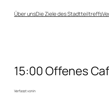
Zum
Über uns
Die Ziele des Stadtteiltreffs
Ve
Inhalt
springen
15:00 Offenes Ca
Verfasst von
in