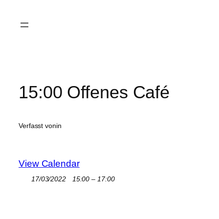
Zum
Inhalt
springen
15:00 Offenes Café
Verfasst von
in
View Calendar
17/03/2022
15:00 – 17:00