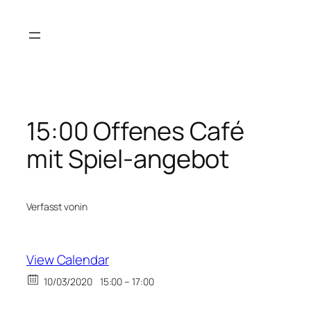
Zum
Inhalt
springen
15:00 Offenes Café
mit Spiel-angebot
Verfasst von
in
View Calendar
10/03/2020
15:00 – 17:00