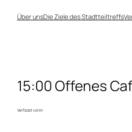
Zum
Über uns
Die Ziele des Stadtteiltreffs
Ve
Inhalt
springen
15:00 Offenes Caf
Verfasst von
in