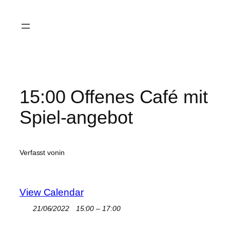
Zum
Inhalt
springen
15:00 Offenes Café mit
Spiel-angebot
Verfasst von
in
View Calendar
21/06/2022
15:00 – 17:00