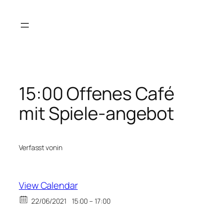
Zum
Inhalt
springen
15:00 Offenes Café
mit Spiele-angebot
Verfasst von
in
View Calendar
22/06/2021
15:00 – 17:00