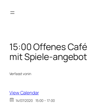
Zum
Inhalt
springen
15:00 Offenes Café
mit Spiele-angebot
Verfasst von
in
View Calendar
14/07/2020
15:00 – 17:00