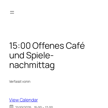
Zum
Inhalt
springen
15:00 Offenes Café
und Spiele-
nachmittag
Verfasst von
in
View Calendar
21/10/2025
15:00 – 17:00