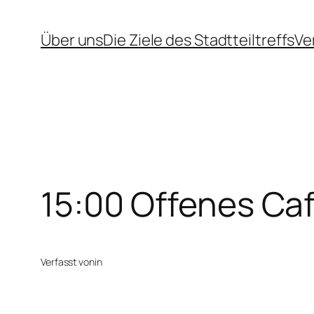
Zum
Über uns
Die Ziele des Stadtteiltreffs
Ve
Inhalt
springen
15:00 Offenes Ca
Verfasst von
in