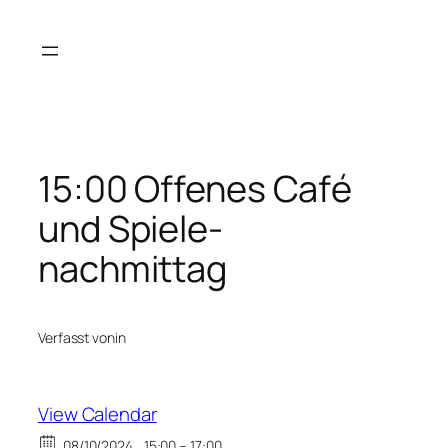
Zum
Inhalt
springen
15:00 Offenes Café
und Spiele-
nachmittag
Verfasst von
in
View Calendar
08/10/2024
15:00 – 17:00