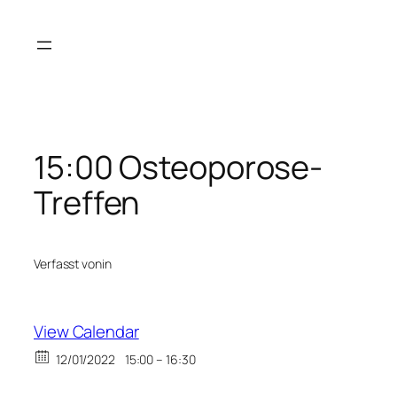
Zum
Inhalt
springen
15:00 Osteoporose-
Treffen
Verfasst von
in
View Calendar
12/01/2022
15:00 – 16:30