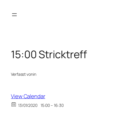
Zum
Inhalt
springen
15:00 Stricktreff
Verfasst von
in
View Calendar
13/01/2020
15:00 – 16:30