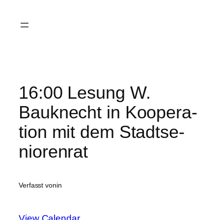
Zum
Inhalt
springen
16:00 Lesung W.
Bauknecht in Koopera-
tion mit dem Stadtse-
niorenrat
Verfasst von
in
View Calendar