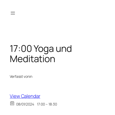
Zum
Inhalt
springen
17:00 Yoga und
Meditation
Verfasst von
in
View Calendar
08/01/2024
17:00 – 18:30