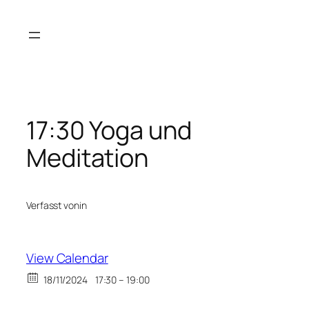
Zum
Inhalt
springen
17:30 Yoga und
Meditation
Verfasst von
in
View Calendar
18/11/2024
17:30 – 19:00