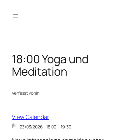
Zum
Inhalt
springen
18:00 Yoga und
Meditation
Verfasst von
in
View Calendar
23/03/2026
18:00 – 19:30