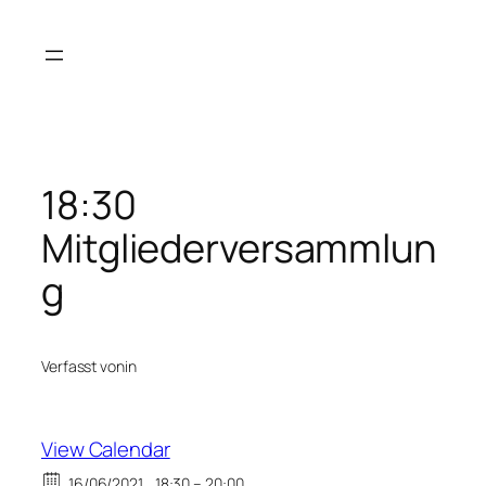
Zum
Inhalt
springen
18:30
Mitgliederversammlun
g
Verfasst von
in
View Calendar
16/06/2021
18:30 – 20:00