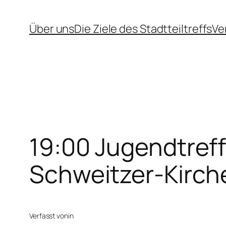
Zum
Über uns
Die Ziele des Stadtteiltreffs
Ve
Inhalt
springen
19:00 Jugendtreff
Schweitzer-Kirch
Verfasst von
in