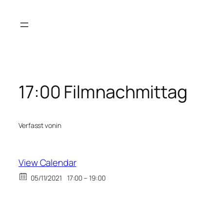
Zum
Inhalt
springen
17:00 Filmnachmittag
Verfasst von
in
View Calendar
05/11/2021
17:00 – 19:00