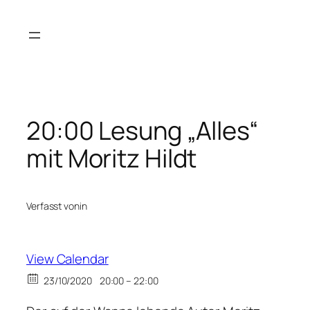
Zum
Inhalt
springen
20:00 Lesung „Alles“
mit Moritz Hildt
Verfasst von
in
View Calendar
23/10/2020
20:00 – 22:00