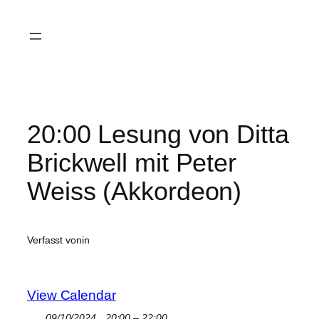
Zum
Inhalt
springen
20:00 Lesung von Ditta
Brickwell mit Peter
Weiss (Akkordeon)
Verfasst von
in
View Calendar
09/10/2024
20:00 – 22:00