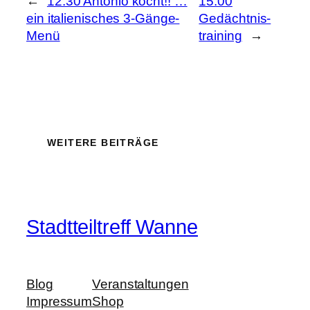
←
12:30 Antonio kocht!! …
15:00
ein italienisches 3-Gänge-
Gedächtnis-
Menü
training
→
WEITERE BEITRÄGE
Stadtteiltreff Wanne
Blog
Veranstaltungen
Impressum
Shop