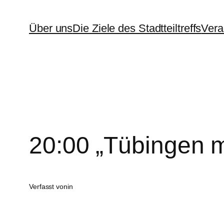
Zum
Über uns
Die Ziele des Stadtteiltreffs
Vera
Inhalt
springen
20:00 „Tübingen ma
Verfasst von
in