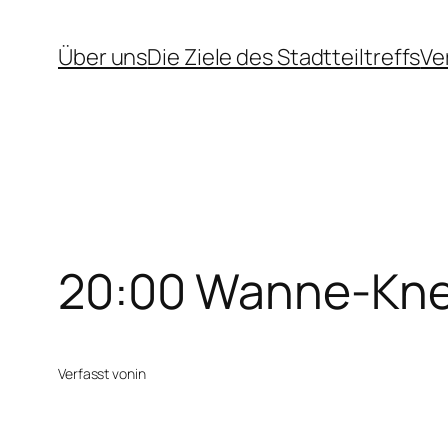
Zum
Über uns
Die Ziele des Stadtteiltreffs
Ve
Inhalt
springen
20:00 Wanne-Kne
Verfasst von
in