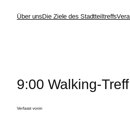
Zum
Über uns
Die Ziele des Stadtteiltreffs
Vera
Inhalt
springen
9:00 Walking-Treff
Verfasst von
in