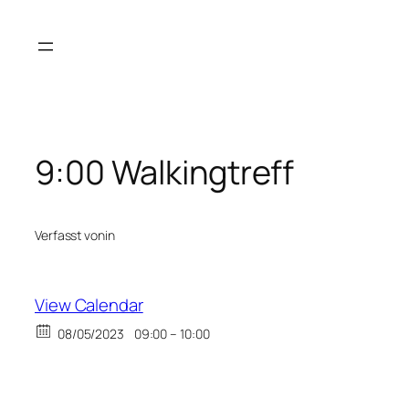
Zum
Inhalt
springen
9:00 Walkingtreff
Verfasst von
in
View Calendar
08/05/2023
09:00 – 10:00