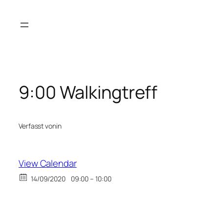
Zum
Inhalt
springen
9:00 Walkingtreff
Verfasst von
in
View Calendar
14/09/2020
09:00 – 10:00