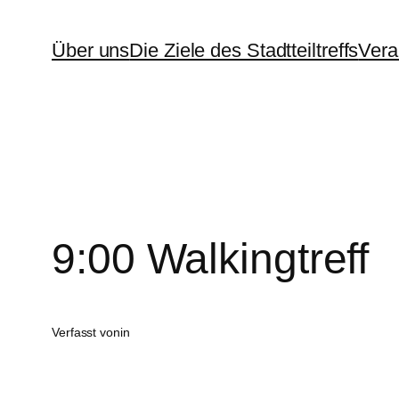
Zum
Über uns
Die Ziele des Stadtteiltreffs
Vera
Inhalt
springen
9:00 Walkingtreff
Verfasst von
in