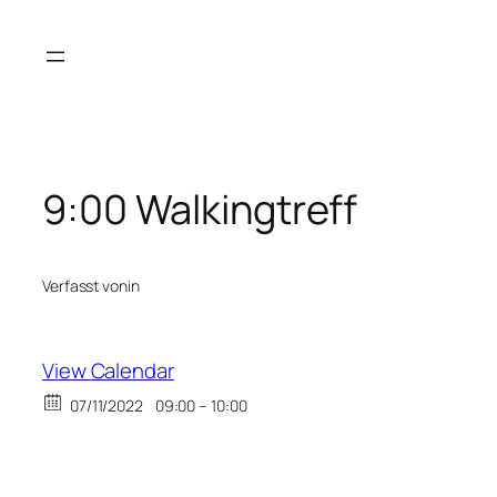
Zum
Inhalt
springen
9:00 Walkingtreff
Verfasst von
in
View Calendar
07/11/2022
09:00 – 10:00