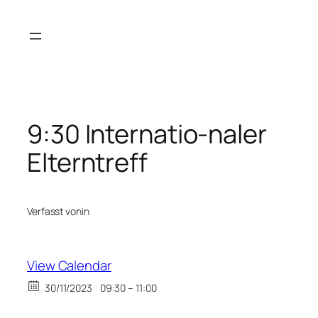
Zum
Inhalt
springen
9:30 Internatio-naler
Elterntreff
Verfasst von
in
View Calendar
30/11/2023
09:30 – 11:00