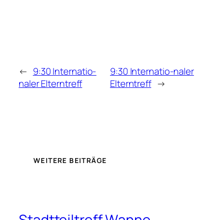
←
9:30 Internatio-
9:30 Internatio-naler
naler Elterntreff
Elterntreff
→
WEITERE BEITRÄGE
Stadtteiltreff Wanne