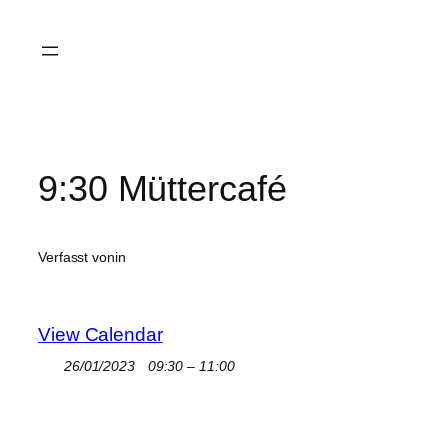
Zum
Inhalt
springen
9:30 Müttercafé
Verfasst von
in
View Calendar
26/01/2023
09:30 – 11:00