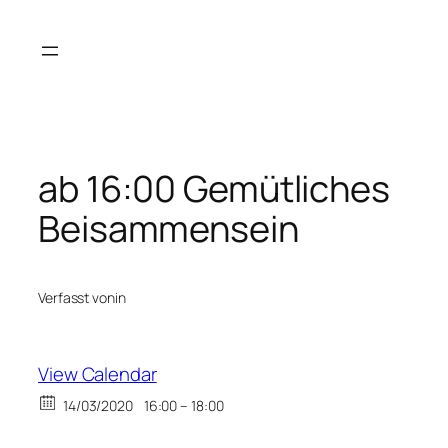
Zum
Inhalt
springen
ab 16:00 Gemütliches
Beisammensein
Verfasst von
in
View Calendar
14/03/2020
16:00 – 18:00