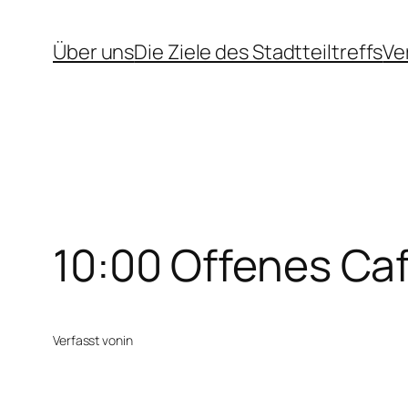
Zum
Über uns
Die Ziele des Stadtteiltreffs
Ve
Inhalt
springen
10:00 Offenes Ca
Verfasst von
in