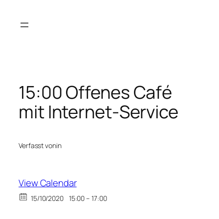
Zum
Inhalt
springen
15:00 Offenes Café
mit Internet-Service
Verfasst von
in
View Calendar
15/10/2020
15:00 – 17:00