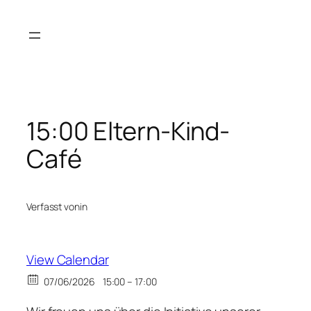
Zum
Inhalt
springen
15:00 Eltern-Kind-
Café
Verfasst von
in
View Calendar
07/06/2026
15:00 – 17:00